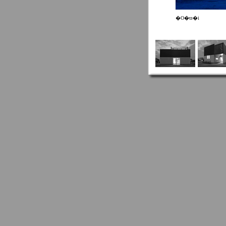
�O�ϖ�i